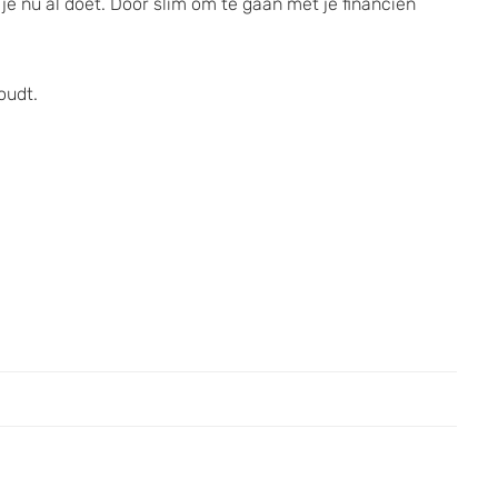
e nu al doet. Door slim om te gaan met je financiën
oudt.