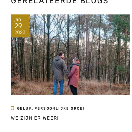
GERELATEERDE BLOGS
jan
29
2023
,
GELUK
PERSOONLIJKE GROEI
WE ZIJN ER WEER!