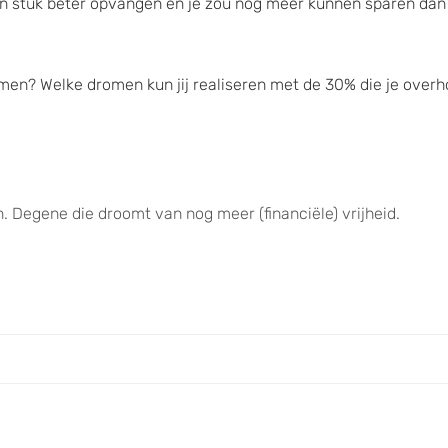
en stuk beter opvangen en je zou nog meer kunnen sparen dan j
omen? Welke dromen kun jij realiseren met de 30% die je overh
n. Degene die droomt van nog meer (financiële) vrijheid.