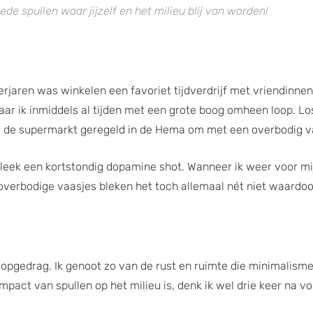
de spullen waar jijzelf en het milieu blij van worden!
rjaren was winkelen een favoriet tijdverdrijf met vriendinnen. W
 ik inmiddels al tijden met een grote boog omheen loop. Los v
r de supermarkt geregeld in de Hema om met een overbodig v
eek een kortstondig dopamine shot. Wanneer ik weer voor mij
overbodige vaasjes bleken het toch allemaal nét niet waardoo
opgedrag. Ik genoot zo van de rust en ruimte die minimalisme
mpact van spullen op het milieu is, denk ik wel drie keer na 