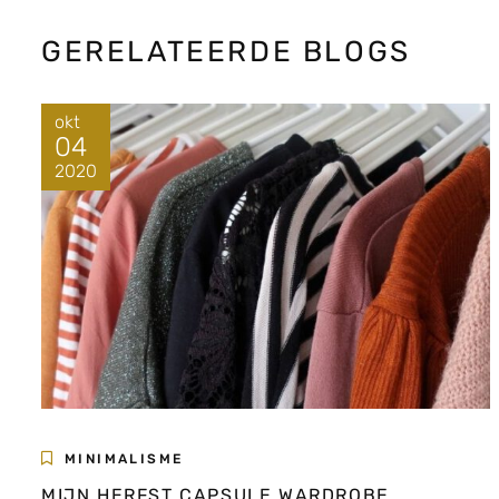
GERELATEERDE BLOGS
okt
04
2020
MINIMALISME
MIJN HERFST CAPSULE WARDROBE