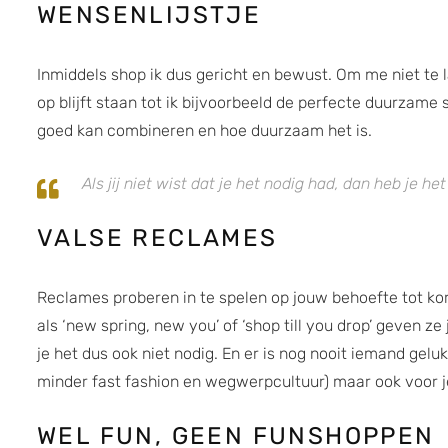
WENSENLIJSTJE
Inmiddels shop ik dus gericht en bewust. Om me niet te l
op blijft staan tot ik bijvoorbeeld de perfecte duurzame s
goed kan combineren en hoe duurzaam het is.
Als jij niet wist dat je het nodig had, dan heb je he
VALSE RECLAMES
Reclames proberen in te spelen op jouw behoefte tot ko
als ‘new spring, new you’ of ‘shop till you drop’ geven ze
je het dus ook niet nodig. En er is nog nooit iemand ge
minder fast fashion en wegwerpcultuur) maar ook voor 
WEL FUN, GEEN FUNSHOPPEN