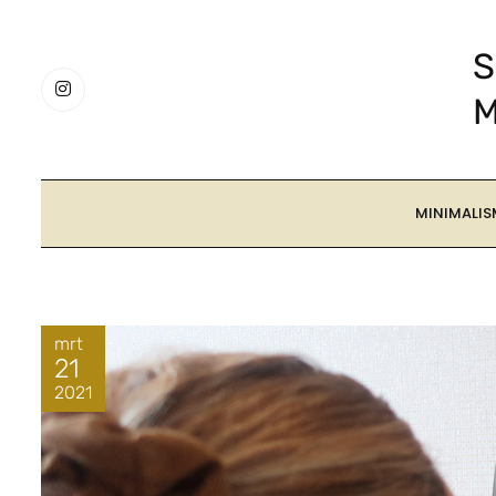
MINIMALIS
mrt
21
2021